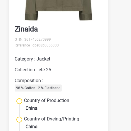
Zinaida
GTIN: 3617450270999
Reference : dbe08b0055000
Category : Jacket
Collection : été 25
Composition :
98 % Cotton - 2 % Elasthane
Country of Production
China
Country of Dyeing/Printing
China