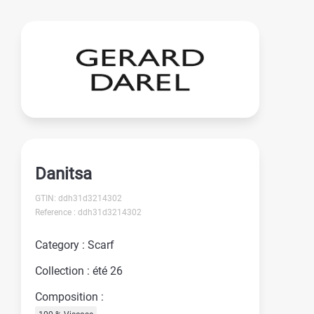
Danitsa
GTIN: ddh31d3214302
Reference : ddh31d3214302
Category : Scarf
Collection : été 26
Composition :