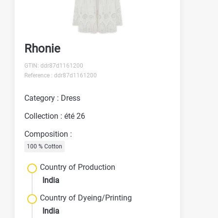
Rhonie
GTIN: ddr87d1161200
Reference : ddr87d1161200
Category : Dress
Collection : été 26
Composition :
100 % Cotton
Country of Production
India
Country of Dyeing/Printing
India