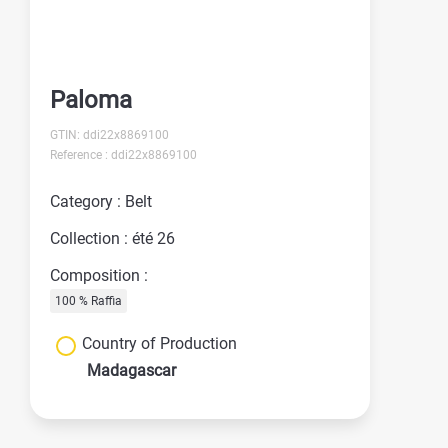
Paloma
GTIN: ddi22x8869100
Reference : ddi22x8869100
Category : Belt
Collection : été 26
Composition :
100 % Raffia
Country of Production
Madagascar